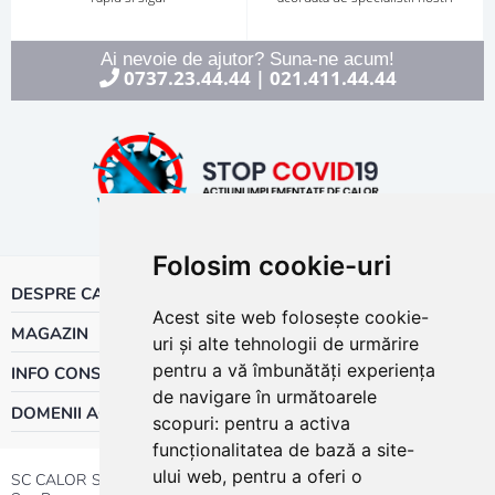
Ai nevoie de ajutor? Suna-ne acum!
0737.23.44.44
021.411.44.44
|
Folosim cookie-uri
DESPRE CALOR
Acest site web folosește cookie-
MAGAZIN
uri și alte tehnologii de urmărire
pentru a vă îmbunătăți experiența
INFO CONSUMATOR
de navigare în următoarele
DOMENII ACTIVITATE
scopuri:
pentru a activa
funcționalitatea de bază a site-
ului web
,
pentru a oferi o
SC CALOR SRL