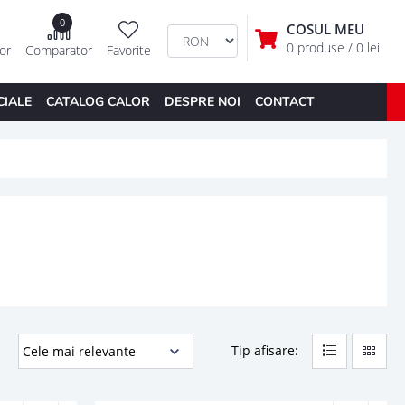
0
COSUL MEU
0 produse
/ 0 lei
tor
Comparator
Favorite
CIALE
CATALOG CALOR
DESPRE NOI
CONTACT
Tip afisare: