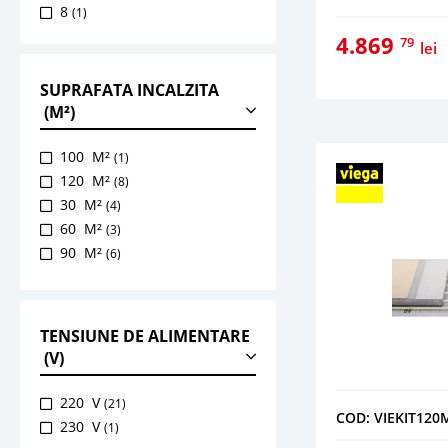
8
(1)
4.869
79
lei
SUPRAFATA INCALZITA
(M²)
100 M²
(1)
120 M²
(8)
30 M²
(4)
60 M²
(3)
90 M²
(6)
TENSIUNE DE ALIMENTARE
(V)
220 V
(21)
COD: VIEKIT12
230 V
(1)