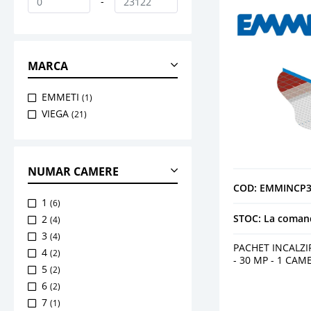
-
MARCA
EMMETI
(1)
VIEGA
(21)
NUMAR CAMERE
COD: EMMINCP3
1
(6)
STOC: La coman
2
(4)
3
(4)
PACHET INCALZ
4
(2)
- 30 MP - 1 CAM
5
(2)
6
(2)
7
(1)