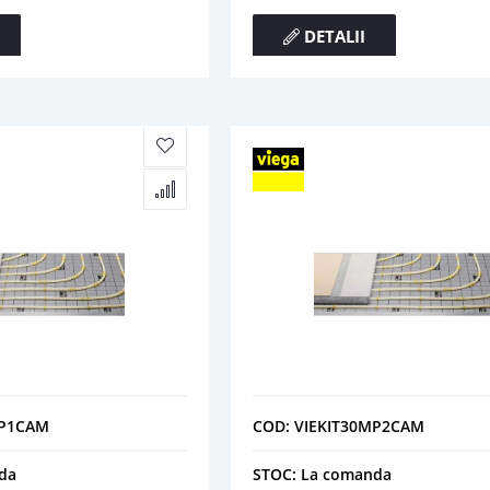
DETALII
MP1CAM
COD: VIEKIT30MP2CAM
da
STOC: La comanda