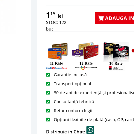
1
15
lei
ADAUGA IN
STOC: 122
buc
Garanție inclusă
Transport opțional
30 de ani de experiență și profesionali
Consultanță tehnică
Retur conform legii
Opțiuni flexibile de plată (cash, OP, car
Distribuie in Chat: