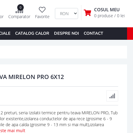
0
COSUL MEU
0 produse
/ 0 lei
tor
Comparator
Favorite
CIALE
CATALOG CALOR
DESPRE NOI
CONTACT
AVA MIRELON PRO 6X12
 preturi, seria Izolatii termice pentru teava MIRELON PRO, Tub
lor existente,izolarea conductelor de apa rece (grosime 6 - 9
iile de apa calda (grosime 9 - 13 mm si mai mult),izolarea
este mai mult