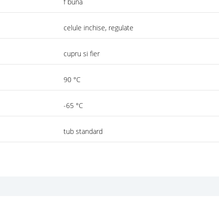
f buna
celule inchise, regulate
cupru si fier
90 °C
-65 °C
tub standard