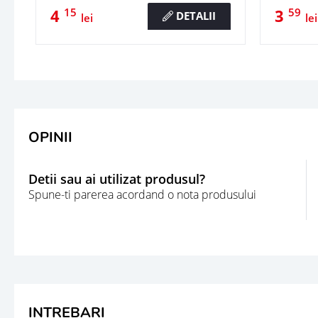
4
3
15
59
DETALII
lei
lei
OPINII
Detii sau ai utilizat produsul?
Spune-ti parerea acordand o nota produsului
INTREBARI