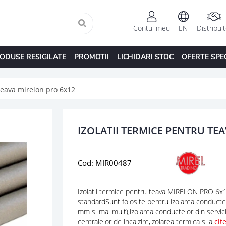
Contul meu
EN
Distribui
ODUSE RESIGILATE
PROMOTII
LICHIDARI STOC
OFERTE SPE
 teava mirelon pro 6x12
IZOLATII TERMICE PENTRU TE
Cod: MIR00487
Izolatii termice pentru teava MIRELON PRO 6x12
standardSunt folosite pentru izolarea conducte
mm si mai mult),izolarea conductelor din servic
centralelor de incalzire,izolarea termica si a
cit