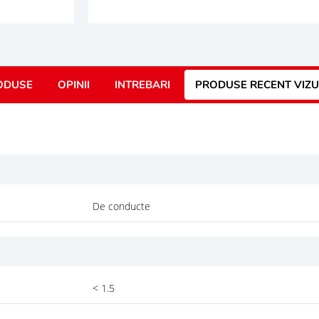
ODUSE
OPINII
INTREBARI
PRODUSE RECENT VIZU
De conducte
< 1.5