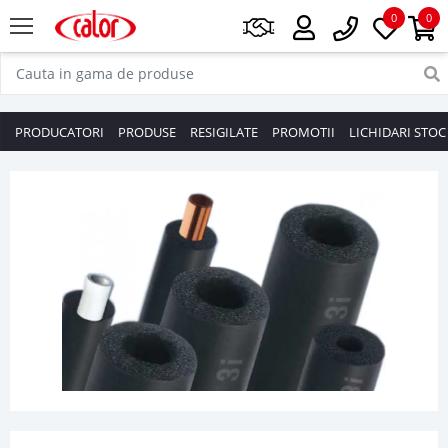
0
0
PRODUCATORI
PRODUSE
RESIGILATE
PROMOTII
LICHIDARI STOC