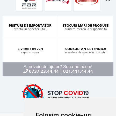
PRETURI DE IMPORTATOR
STOCURI MARI DE PRODUSE
avantaj in beneficiul tau
suntem mereu la dispozitia ta
LIVRARE IN 72H
CONSULTANTA TEHNICA
rapid si sigur
acordata de specialistii nostri
Ai nevoie de ajutor? Suna-ne acum!
0737.23.44.44
021.411.44.44
|
Folosim cookie-uri