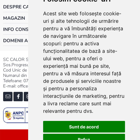
DESPRE CALOR
Acest site web folosește cookie-
MAGAZIN
uri și alte tehnologii de urmărire
pentru a vă îmbunătăți experiența
INFO CONSUMATOR
de navigare în următoarele
DOMENII ACTIVITATE
scopuri:
pentru a activa
funcționalitatea de bază a site-
ului web
,
pentru a oferi o
SC CALOR SRL
Sos.Progresului nr.30-40, Sector 5, Bucuresti
experiență mai bună pe site
,
Cod Unic de Inregistrare: RO 3004724
pentru a vă măsura interesul față
Numarul din Registrul Comertului:J40/13176/1991
Telefoane:
0737.23.44.44
|
021.411.44.44
de produsele și serviciile noastre
E-mail: office@calor.ro
și pentru a personaliza
interacțiunile de marketing
,
pentru
a livra reclame care sunt mai
relevante pentru dvs
.
Sunt de acord
Sitemap
Refuz