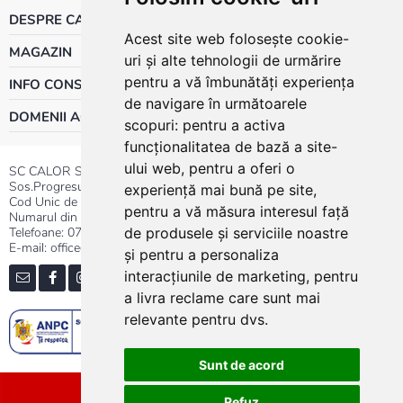
DESPRE CALOR
Acest site web folosește cookie-
MAGAZIN
uri și alte tehnologii de urmărire
pentru a vă îmbunătăți experiența
INFO CONSUMATOR
de navigare în următoarele
DOMENII ACTIVITATE
scopuri:
pentru a activa
funcționalitatea de bază a site-
ului web
,
pentru a oferi o
SC CALOR SRL
Sos.Progresului nr.30-40, Sector 5, Bucuresti
experiență mai bună pe site
,
Cod Unic de Inregistrare: RO 3004724
pentru a vă măsura interesul față
Numarul din Registrul Comertului:J40/13176/1991
Telefoane:
0737.23.44.44
|
021.411.44.44
de produsele și serviciile noastre
E-mail: office@calor.ro
și pentru a personaliza
interacțiunile de marketing
,
pentru
a livra reclame care sunt mai
relevante pentru dvs
.
Sunt de acord
Sitemap
Refuz