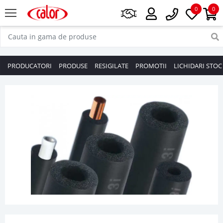
0
0
PRODUCATORI
PRODUSE
RESIGILATE
PROMOTII
LICHIDARI STOC