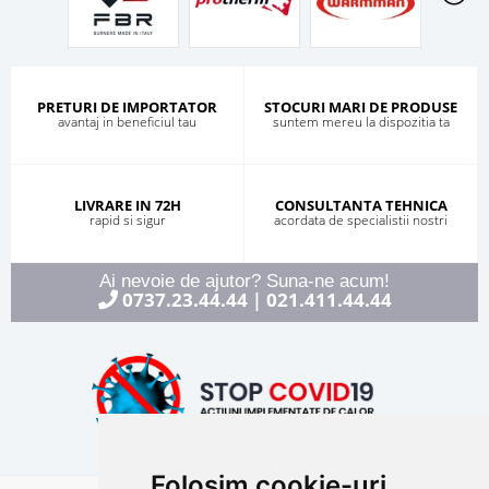
PRETURI DE IMPORTATOR
STOCURI MARI DE PRODUSE
avantaj in beneficiul tau
suntem mereu la dispozitia ta
LIVRARE IN 72H
CONSULTANTA TEHNICA
rapid si sigur
acordata de specialistii nostri
Ai nevoie de ajutor? Suna-ne acum!
0737.23.44.44
021.411.44.44
|
Folosim cookie-uri