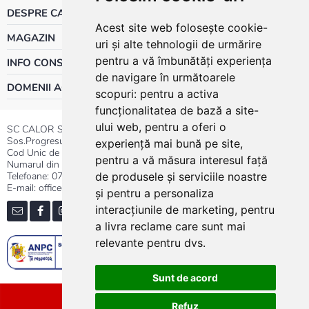
DESPRE CALOR
Acest site web folosește cookie-
MAGAZIN
uri și alte tehnologii de urmărire
pentru a vă îmbunătăți experiența
INFO CONSUMATOR
de navigare în următoarele
DOMENII ACTIVITATE
scopuri:
pentru a activa
funcționalitatea de bază a site-
ului web
,
pentru a oferi o
SC CALOR SRL
Sos.Progresului nr.30-40, Sector 5, Bucuresti
experiență mai bună pe site
,
Cod Unic de Inregistrare: RO 3004724
pentru a vă măsura interesul față
Numarul din Registrul Comertului:J40/13176/1991
Telefoane:
0737.23.44.44
|
021.411.44.44
de produsele și serviciile noastre
E-mail: office@calor.ro
și pentru a personaliza
interacțiunile de marketing
,
pentru
a livra reclame care sunt mai
relevante pentru dvs
.
Sunt de acord
Sitemap
Refuz