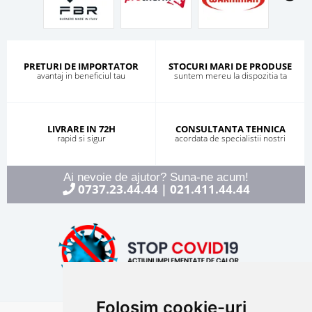
PRETURI DE IMPORTATOR
STOCURI MARI DE PRODUSE
avantaj in beneficiul tau
suntem mereu la dispozitia ta
LIVRARE IN 72H
CONSULTANTA TEHNICA
rapid si sigur
acordata de specialistii nostri
Ai nevoie de ajutor? Suna-ne acum!
0737.23.44.44
021.411.44.44
|
Folosim cookie-uri