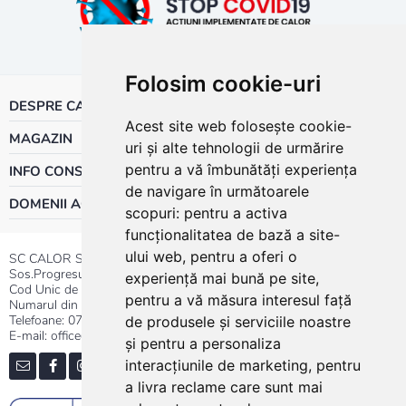
Folosim cookie-uri
DESPRE CALOR
Acest site web folosește cookie-
MAGAZIN
uri și alte tehnologii de urmărire
pentru a vă îmbunătăți experiența
INFO CONSUMATOR
de navigare în următoarele
DOMENII ACTIVITATE
scopuri:
pentru a activa
funcționalitatea de bază a site-
ului web
,
pentru a oferi o
SC CALOR SRL
Sos.Progresului nr.30-40, Sector 5, Bucuresti
experiență mai bună pe site
,
Cod Unic de Inregistrare: RO 3004724
pentru a vă măsura interesul față
Numarul din Registrul Comertului:J40/13176/1991
Telefoane:
0737.23.44.44
|
021.411.44.44
de produsele și serviciile noastre
E-mail: office@calor.ro
și pentru a personaliza
interacțiunile de marketing
,
pentru
a livra reclame care sunt mai