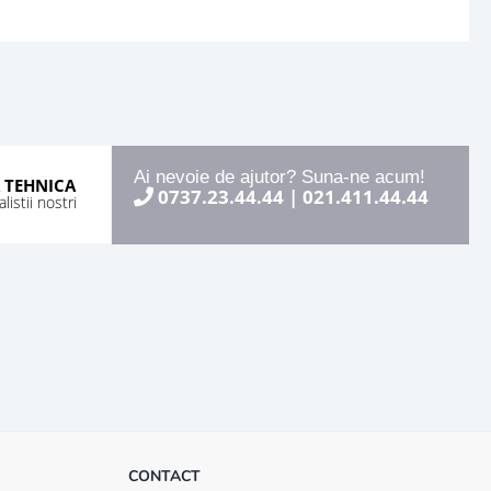
Ai nevoie de ajutor? Suna-ne acum!
 TEHNICA
0737.23.44.44
|
021.411.44.44
istii nostri
CONTACT