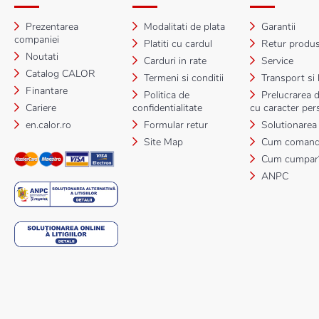
Prezentarea
Modalitati de plata
Garantii
companiei
Platiti cu cardul
Retur produ
Noutati
Carduri in rate
Service
Catalog CALOR
Termeni si conditii
Transport si l
Finantare
Politica de
Prelucrarea d
Cariere
confidentialitate
cu caracter per
en.calor.ro
Formular retur
Solutionarea li
Site Map
Cum comand
Cum cumpar
ANPC