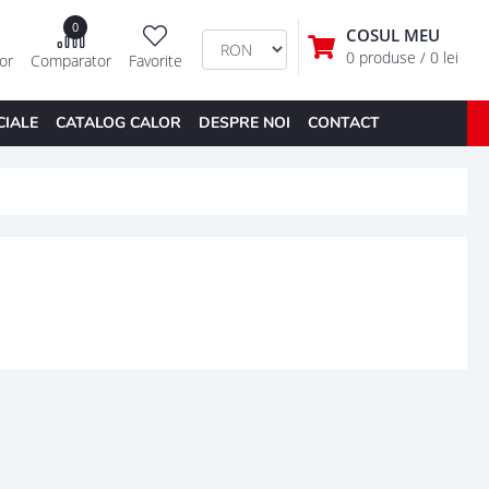
0
COSUL MEU
0 produse
/ 0 lei
tor
Comparator
Favorite
CIALE
CATALOG CALOR
DESPRE NOI
CONTACT