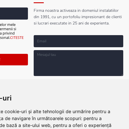
Firma noastra activeaza in domeniul instalatiilor
din 1991, cu un portofoliu impresionant de clienti
si lucrari executate in 25 ani de experienta.
elor mele
ermenii si
ca privind
sonal.
CITESTE
!
Sunt de acord cu prelucrarea datelor mele
personale mai sus solicitate, cu Termenii si
Conditiile de Utilizare si cu Politica privind
Protectia Datelor cu Caracter Personal.
CITESTE
-uri
TERMENII SI CONDITIILE!
e cookie-uri și alte tehnologii de urmărire pentru a
TRIMITE MESAJ
ța de navigare în următoarele scopuri:
pentru a
 de bază a site-ului web
,
pentru a oferi o experiență