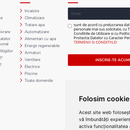
Incalzire
se
Climatizare
Tratare apa
sunt de acord cu prelucrarea dat
personale mai sus solicitate, cu T
ivrare
Automatizare
Conditiile de Utilizare si cu Politi
Protectia Datelor cu Caracter Per
atelor
Alimentari cu apa
TERMENII SI CONDITIILE!
sonal
Energii regenerabile
tigiilor
Armaturi
?
Ventilare
INSCRIE-TE ACUM
?
Electrice
Piscine
Toate domeniile
Folosim cookie
Acest site web foloseșt
vă îmbunătăți experien
activa funcționalitatea