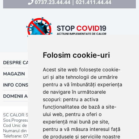
0737.23.44.44
021.411.44.44
|
Folosim cookie-uri
DESPRE CALOR
Acest site web folosește cookie-
MAGAZIN
uri și alte tehnologii de urmărire
pentru a vă îmbunătăți experiența
INFO CONSUMATOR
de navigare în următoarele
DOMENII ACTIVITATE
scopuri:
pentru a activa
funcționalitatea de bază a site-
ului web
,
pentru a oferi o
SC CALOR SRL
Sos.Progresului nr.30-40, Sector 5, Bucuresti
experiență mai bună pe site
,
Cod Unic de Inregistrare: RO 3004724
pentru a vă măsura interesul față
Numarul din Registrul Comertului:J40/13176/1991
Telefoane:
0737.23.44.44
|
021.411.44.44
de produsele și serviciile noastre