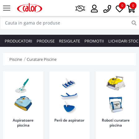
0
0
PRODUCATORI
PRODUSE
RESIGILATE
PROMOTII
LICHIDARI STOC
Piscine
Curatare Piscine
Aspiratoare
Perii de aspirator
Roboti curatare
piscina
piscina