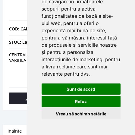
de navigare în următoarele
scopuri:
pentru a activa
funcționalitatea de bază a site-
ului web
,
pentru a oferi o
COD: CALAA600AXF
experiență mai bună pe site
,
pentru a vă măsura interesul față
STOC: La comanda
de produsele și serviciile noastre
și pentru a personaliza
CENTRALA DE DEZUMIDIFICARE PENTRU PISCINE
interacțiunile de marketing
,
pentru
VARIHEAT - AA 600 AXF
a livra reclame care sunt mai
relevante pentru dvs
.
Sunt de acord
DETALII
Refuz
Vreau să schimb setările
inainte
»