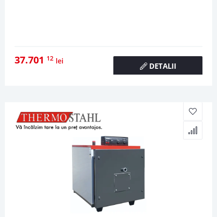
37.701
12
lei
DETALII