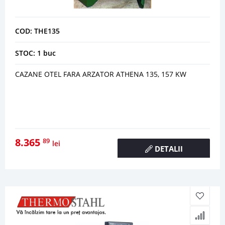
COD: THE135
STOC: 1 buc
CAZANE OTEL FARA ARZATOR ATHENA 135, 157 KW
8.365
89
lei
DETALII