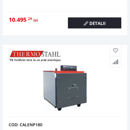
10.495
29
lei
DETALII
COD: CALENP180