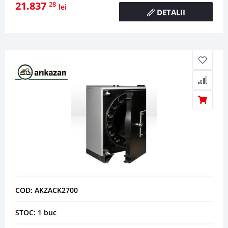
21.837
28
lei
DETALII
COD: AKZACK2700
STOC: 1 buc