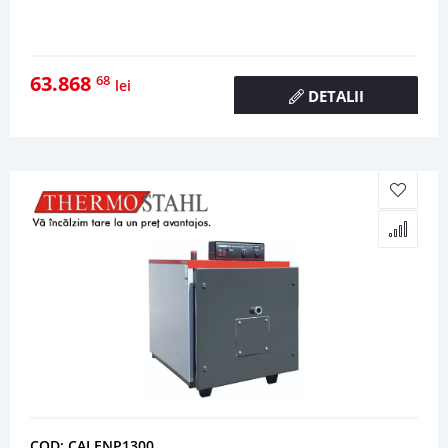
63.868
68
lei
DETALII
COD: CALENP1300