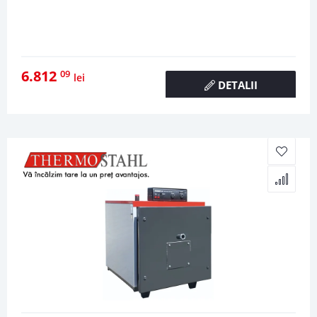
6.812
09
lei
DETALII