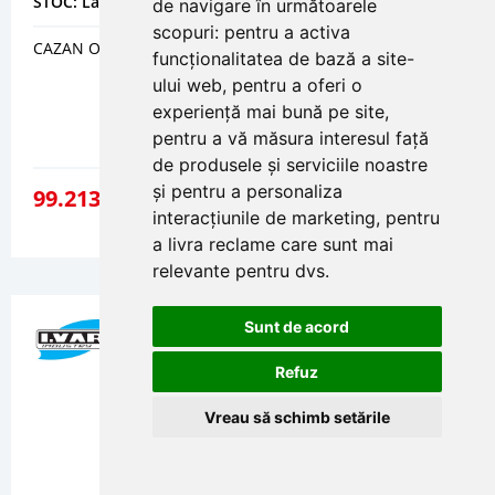
STOC: La comanda
de navigare în următoarele
scopuri:
pentru a activa
CAZAN OTEL - 2 DRUMURI DE FUM - ENP 2000 - 2000 KW
funcționalitatea de bază a site-
ului web
,
pentru a oferi o
experiență mai bună pe site
,
pentru a vă măsura interesul față
de produsele și serviciile noastre
și pentru a personaliza
99.213
47
lei
DETALII
interacțiunile de marketing
,
pentru
a livra reclame care sunt mai
relevante pentru dvs
.
Sunt de acord
Refuz
Vreau să schimb setările