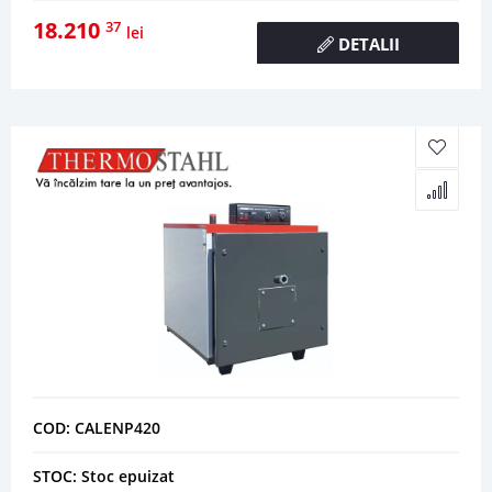
18.210
37
lei
DETALII
COD: CALENP420
STOC: Stoc epuizat