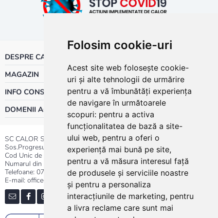
Folosim cookie-uri
DESPRE CALOR
Acest site web folosește cookie-
MAGAZIN
uri și alte tehnologii de urmărire
pentru a vă îmbunătăți experiența
INFO CONSUMATOR
de navigare în următoarele
DOMENII ACTIVITATE
scopuri:
pentru a activa
funcționalitatea de bază a site-
ului web
,
pentru a oferi o
SC CALOR SRL
Sos.Progresului nr.30-40, Sector 5, Bucuresti
experiență mai bună pe site
,
Cod Unic de Inregistrare: RO 3004724
pentru a vă măsura interesul față
Numarul din Registrul Comertului:J40/13176/1991
Telefoane:
0737.23.44.44
|
021.411.44.44
de produsele și serviciile noastre
E-mail: office@calor.ro
și pentru a personaliza
interacțiunile de marketing
,
pentru
a livra reclame care sunt mai