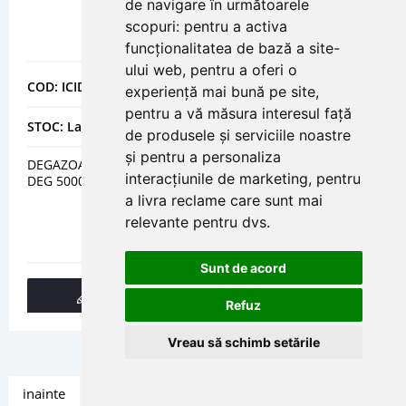
de navigare în următoarele
scopuri:
pentru a activa
funcționalitatea de bază a site-
ului web
,
pentru a oferi o
COD: ICIDEG5000
experiență mai bună pe site
,
pentru a vă măsura interesul față
STOC: La comanda
de produsele și serviciile noastre
și pentru a personaliza
DEGAZOARE ATMOSFERICE PENTRU CAZANE CU ABUR
interacțiunile de marketing
,
pentru
DEG 5000 AISI 304
a livra reclame care sunt mai
relevante pentru dvs
.
Sunt de acord
DETALII
Refuz
Vreau să schimb setările
inainte
»