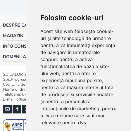
Folosim cookie-uri
DESPRE CALOR
Acest site web folosește cookie-
MAGAZIN
uri și alte tehnologii de urmărire
pentru a vă îmbunătăți experiența
INFO CONSUMATOR
de navigare în următoarele
DOMENII ACTIVITATE
scopuri:
pentru a activa
funcționalitatea de bază a site-
ului web
,
pentru a oferi o
SC CALOR SRL
Sos.Progresului nr.30-40, Sector 5, Bucuresti
experiență mai bună pe site
,
Cod Unic de Inregistrare: RO 3004724
pentru a vă măsura interesul față
Numarul din Registrul Comertului:J40/13176/1991
Telefoane:
0737.23.44.44
|
021.411.44.44
de produsele și serviciile noastre
E-mail: office@calor.ro
și pentru a personaliza
interacțiunile de marketing
,
pentru
a livra reclame care sunt mai
relevante pentru dvs
.