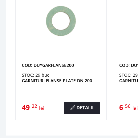
COD: DUYGARFLANSE200
COD: DU
STOC: 29 buc
STOC: 29
GARNITURI FLANSE PLATE DN 200
GARNITU
49
6
22
56
DETALII
lei
lei