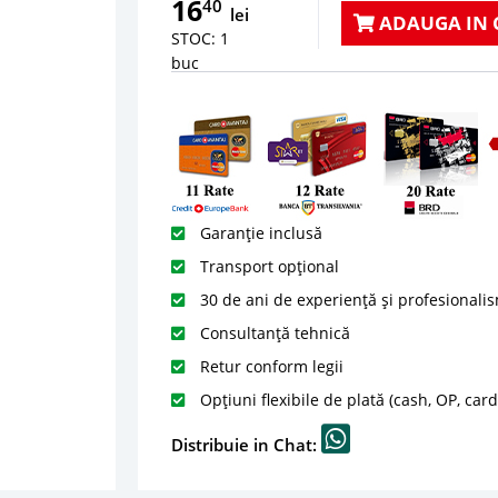
16
40
lei
ADAUGA IN 
STOC: 1
buc
Garanție inclusă
Transport opțional
30 de ani de experiență și profesionali
Consultanță tehnică
Retur conform legii
Opțiuni flexibile de plată (cash, OP, car
Distribuie in Chat: