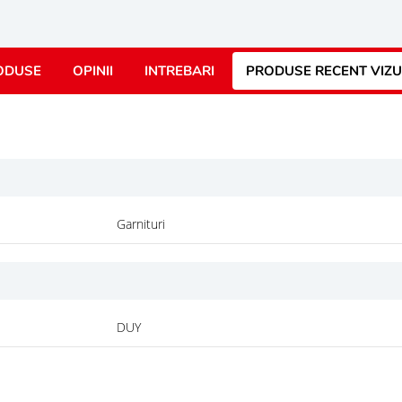
ODUSE
OPINII
INTREBARI
PRODUSE RECENT VIZU
Garnituri
DUY