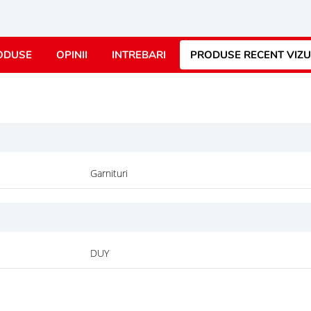
ODUSE
OPINII
INTREBARI
PRODUSE RECENT VIZU
Garnituri
DUY