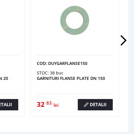
COD: DUYGARFLANSE150
STOC: 38 buc
N 20
GARNITURI FLANSE PLATE DN 150
32
83
TALII
DETALII
lei