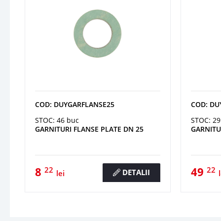
COD: DUYGARFLANSE25
COD: DU
STOC: 46 buc
STOC: 29
GARNITURI FLANSE PLATE DN 25
GARNITU
8
49
22
22
DETALII
lei