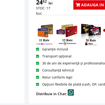
24
62
lei
ADAUGA IN
STOC: 17
buc
Garanție inclusă
Transport opțional
30 de ani de experiență și profesionali
Consultanță tehnică
Retur conform legii
Opțiuni flexibile de plată (cash, OP, car
Distribuie in Chat: