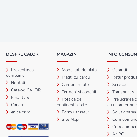
DESPRE CALOR
MAGAZIN
INFO CONSU
Prezentarea
Modalitati de plata
Garantii
companiei
Platiti cu cardul
Retur produ
Noutati
Carduri in rate
Service
Catalog CALOR
Termeni si conditii
Transport si l
Finantare
Politica de
Prelucrarea d
Cariere
confidentialitate
cu caracter per
en.calor.ro
Formular retur
Solutionarea li
Site Map
Cum comand
Cum cumpar
ANPC