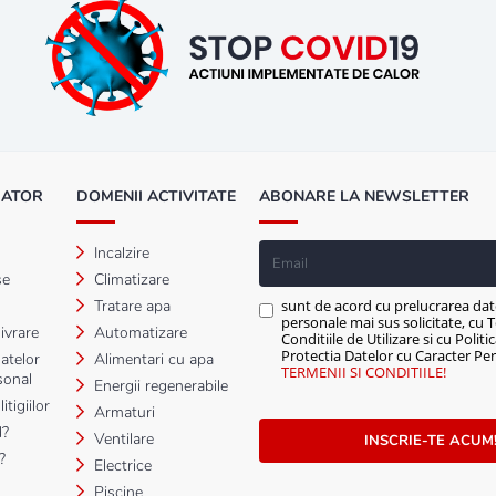
MATOR
DOMENII ACTIVITATE
ABONARE LA NEWSLETTER
Incalzire
se
Climatizare
Tratare apa
sunt de acord cu prelucrarea dat
personale mai sus solicitate, cu T
ivrare
Automatizare
Conditiile de Utilizare si cu Politi
Protectia Datelor cu Caracter Per
atelor
Alimentari cu apa
TERMENII SI CONDITIILE!
sonal
Energii regenerabile
tigiilor
Armaturi
?
Ventilare
INSCRIE-TE ACUM
?
Electrice
Piscine