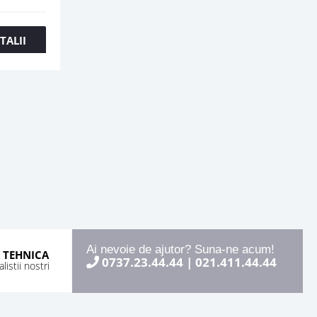
TALII
Ai nevoie de ajutor? Suna-ne acum!
 TEHNICA
0737.23.44.44
|
021.411.44.44
istii nostri