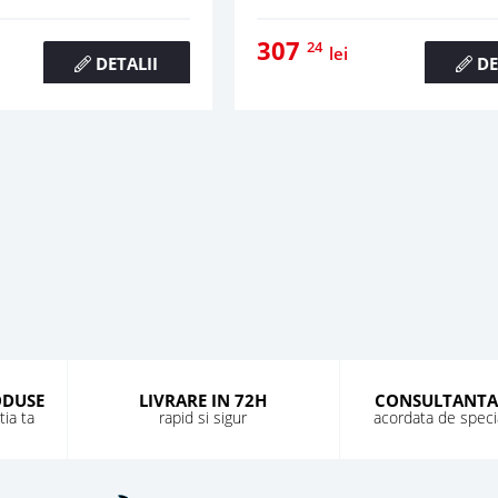
307
24
lei
DETALII
DE
ODUSE
LIVRARE IN 72H
CONSULTANTA
ia ta
rapid si sigur
acordata de special