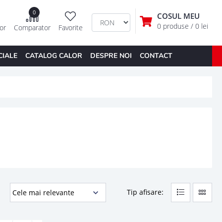
0
COSUL MEU
0 produse
/ 0 lei
tor
Comparator
Favorite
CIALE
CATALOG CALOR
DESPRE NOI
CONTACT
Tip afisare: