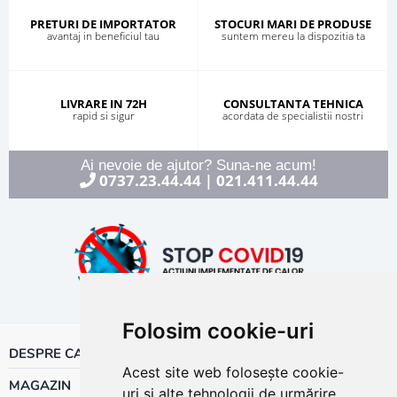
PRETURI DE IMPORTATOR
STOCURI MARI DE PRODUSE
avantaj in beneficiul tau
suntem mereu la dispozitia ta
LIVRARE IN 72H
CONSULTANTA TEHNICA
rapid si sigur
acordata de specialistii nostri
Ai nevoie de ajutor? Suna-ne acum!
0737.23.44.44
021.411.44.44
|
Folosim cookie-uri
DESPRE CALOR
Acest site web folosește cookie-
MAGAZIN
uri și alte tehnologii de urmărire