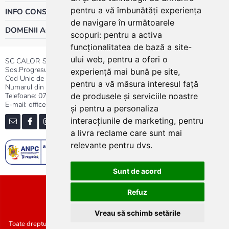
pentru a vă îmbunătăți experiența
INFO CONSUMATOR
de navigare în următoarele
DOMENII ACTIVITATE
scopuri:
pentru a activa
funcționalitatea de bază a site-
ului web
,
pentru a oferi o
SC CALOR SRL
Sos.Progresului nr.30-40, Sector 5, Bucuresti
experiență mai bună pe site
,
Cod Unic de Inregistrare: RO 3004724
pentru a vă măsura interesul față
Numarul din Registrul Comertului:J40/13176/1991
Telefoane:
0737.23.44.44
|
021.411.44.44
de produsele și serviciile noastre
E-mail: office@calor.ro
și pentru a personaliza
interacțiunile de marketing
,
pentru
a livra reclame care sunt mai
relevante pentru dvs
.
Sunt de acord
Sitemap
Refuz
Vreau să schimb setările
Toate drepturile rezervate SC Calor SRL :: Copyright 2021 :: Realizat de