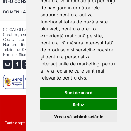
pentru a vă îmbunătăți experiența
INFO CONSUMATOR
de navigare în următoarele
DOMENII ACTIVITATE
scopuri:
pentru a activa
funcționalitatea de bază a site-
ului web
,
pentru a oferi o
SC CALOR SRL
Sos.Progresului nr.30-40, Sector 5, Bucuresti
experiență mai bună pe site
,
Cod Unic de Inregistrare: RO 3004724
pentru a vă măsura interesul față
Numarul din Registrul Comertului:J40/13176/1991
Telefoane:
0737.23.44.44
|
021.411.44.44
de produsele și serviciile noastre
E-mail: office@calor.ro
și pentru a personaliza
interacțiunile de marketing
,
pentru
a livra reclame care sunt mai
relevante pentru dvs
.
Sunt de acord
Sitemap
Refuz
Vreau să schimb setările
Toate drepturile rezervate SC Calor SRL :: Copyright 2021 :: Realizat de
Concept24