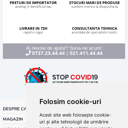
PRETURI DE IMPORTATOR
STOCURI MARI DE PRODUSE
avantaj in beneficiul tau
suntem mereu la dispozitia ta
LIVRARE IN 72H
CONSULTANTA TEHNICA
rapid si sigur
acordata de specialistii nostri
Ai nevoie de ajutor? Suna-ne acum!
0737.23.44.44
021.411.44.44
|
Folosim cookie-uri
DESPRE CALOR
Acest site web folosește cookie-
MAGAZIN
uri și alte tehnologii de urmărire