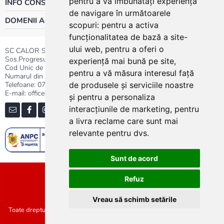
pentru a vă îmbunătăți experiența
INFO CONSUMATOR
de navigare în următoarele
DOMENII ACTIVITATE
scopuri:
pentru a activa
funcționalitatea de bază a site-
ului web
,
pentru a oferi o
SC CALOR SRL
Sos.Progresului nr.30-40, Sector 5, Bucuresti
experiență mai bună pe site
,
Cod Unic de Inregistrare: RO 3004724
pentru a vă măsura interesul față
Numarul din Registrul Comertului:J40/13176/1991
Telefoane:
0737.23.44.44
|
021.411.44.44
de produsele și serviciile noastre
E-mail: office@calor.ro
și pentru a personaliza
interacțiunile de marketing
,
pentru
a livra reclame care sunt mai
relevante pentru dvs
.
Sunt de acord
Sitemap
Refuz
Vreau să schimb setările
Toate drepturile rezervate SC Calor SRL :: Copyright 2021 :: Realizat de
Concept24