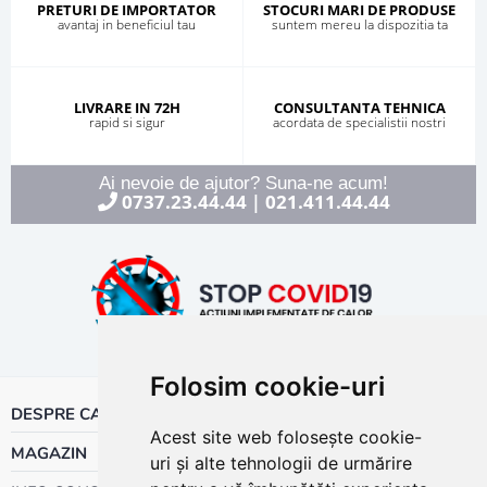
PRETURI DE IMPORTATOR
STOCURI MARI DE PRODUSE
avantaj in beneficiul tau
suntem mereu la dispozitia ta
LIVRARE IN 72H
CONSULTANTA TEHNICA
rapid si sigur
acordata de specialistii nostri
Ai nevoie de ajutor? Suna-ne acum!
0737.23.44.44
021.411.44.44
|
Folosim cookie-uri
DESPRE CALOR
Acest site web folosește cookie-
MAGAZIN
uri și alte tehnologii de urmărire