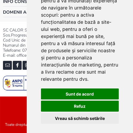
pentru a vă îmbunătăți experiența
INFO CONSUMATOR
de navigare în următoarele
DOMENII ACTIVITATE
scopuri:
pentru a activa
funcționalitatea de bază a site-
ului web
,
pentru a oferi o
SC CALOR SRL
Sos.Progresului nr.30-40, Sector 5, Bucuresti
experiență mai bună pe site
,
Cod Unic de Inregistrare: RO 3004724
pentru a vă măsura interesul față
Numarul din Registrul Comertului:J40/13176/1991
Telefoane:
0737.23.44.44
|
021.411.44.44
de produsele și serviciile noastre
E-mail: office@calor.ro
și pentru a personaliza
interacțiunile de marketing
,
pentru
a livra reclame care sunt mai
relevante pentru dvs
.
Sunt de acord
Sitemap
Refuz
Vreau să schimb setările
Toate drepturile rezervate SC Calor SRL :: Copyright 2021 :: Realizat de
Concept24