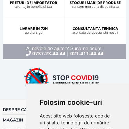
PRETURI DE IMPORTATOR
STOCURI MARI DE PRODUSE
avantaj in beneficiul tau
suntem mereu la dispozitia ta
LIVRARE IN 72H
CONSULTANTA TEHNICA
rapid si sigur
acordata de specialistii nostri
Ai nevoie de ajutor? Suna-ne acum!
0737.23.44.44
021.411.44.44
|
Folosim cookie-uri
DESPRE CALOR
Acest site web folosește cookie-
MAGAZIN
uri și alte tehnologii de urmărire