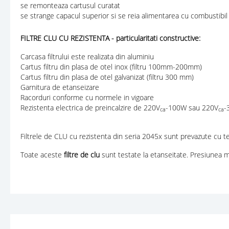
se remonteaza cartusul curatat
se strange capacul superior si se reia alimentarea cu combustibil
FILTRE CLU CU REZISTENTA - particularitati constructive:
Carcasa filtrului este realizata din aluminiu
Cartus filtru din plasa de otel inox (filtru 100mm-200mm)
Cartus filtru din plasa de otel galvanizat (filtru 300 mm)
Garnitura de etanseizare
Racorduri conforme cu normele in vigoare
Rezistenta electrica de preincalzire de 220V
-100W sau 220V
-
ca
ca
Filtrele de CLU cu rezistenta din seria 2045x sunt prevazute cu t
Toate aceste
filtre de clu
sunt testate la etanseitate. Presiunea