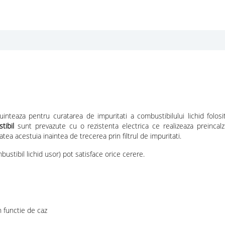
uinteaza pentru curatarea de impuritati a combustibilului lichid folo
tibil
sunt prevazute cu o rezistenta electrica ce realizeaza preincal
ea acestuia inaintea de trecerea prin filtrul de impuritati.
ustibil lichid usor) pot satisface orice cerere.
n functie de caz