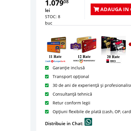
1.079
08
ADAUGA IN 
lei
STOC: 8
buc
Garanție inclusă
Transport opțional
30 de ani de experiență și profesionali
Consultanță tehnică
Retur conform legii
Opțiuni flexibile de plată (cash, OP, car
Distribuie in Chat: