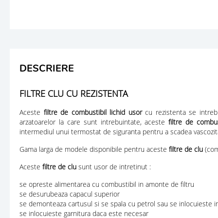
DESCRIERE
FILTRE CLU CU REZISTENTA
Aceste
filtre de combustibil lichid usor
cu rezistenta se intreb
arzatoarelor la care sunt intrebuintate, aceste
filtre de combus
intermediul unui termostat de siguranta pentru a scadea vascozitat
Gama larga de modele disponibile pentru aceste
filtre de clu
(comb
Aceste
filtre de clu
sunt usor de intretinut :
se opreste alimentarea cu combustibil in amonte de filtru
se desurubeaza capacul superior
se demonteaza cartusul si se spala cu petrol sau se inlocuieste i
se inlocuieste garnitura daca este necesar