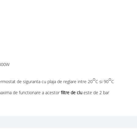
300W
o
o
ermostat de siguranta cu plaja de reglare intre 20
C si 90
C
 maxima de functionare a acestor
filtre de clu
este de 2 bar