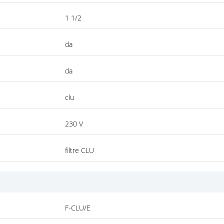
1 1/2
da
da
clu
230 V
filtre CLU
F-CLU/E