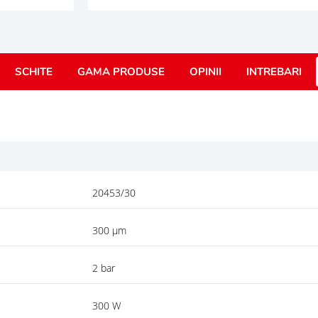
SCHITE
GAMA PRODUSE
OPINII
INTREBARI
20453/30
300 µm
2 bar
300 W