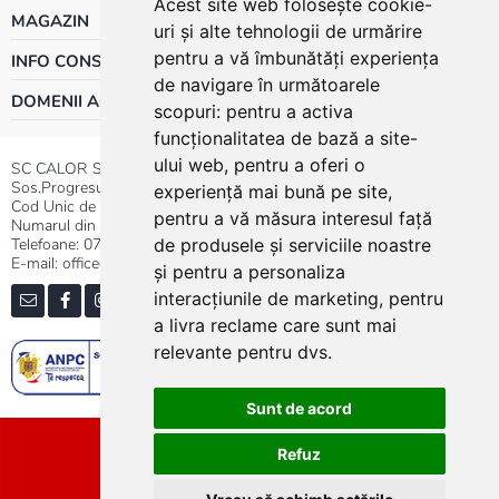
Acest site web folosește cookie-
MAGAZIN
uri și alte tehnologii de urmărire
pentru a vă îmbunătăți experiența
INFO CONSUMATOR
de navigare în următoarele
DOMENII ACTIVITATE
scopuri:
pentru a activa
funcționalitatea de bază a site-
ului web
,
pentru a oferi o
SC CALOR SRL
Sos.Progresului nr.30-40, Sector 5, Bucuresti
experiență mai bună pe site
,
Cod Unic de Inregistrare: RO 3004724
pentru a vă măsura interesul față
Numarul din Registrul Comertului:J40/13176/1991
Telefoane:
0737.23.44.44
|
021.411.44.44
de produsele și serviciile noastre
E-mail: office@calor.ro
și pentru a personaliza
interacțiunile de marketing
,
pentru
a livra reclame care sunt mai
relevante pentru dvs
.
Sunt de acord
Sitemap
Refuz