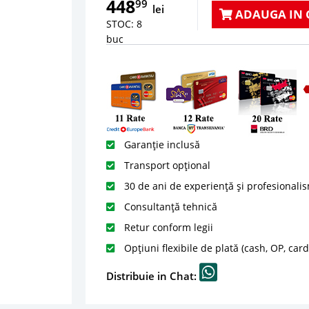
448
99
lei
ADAUGA IN 
STOC: 8
buc
Garanție inclusă
Transport opțional
30 de ani de experiență și profesionali
Consultanță tehnică
Retur conform legii
Opțiuni flexibile de plată (cash, OP, car
Distribuie in Chat: