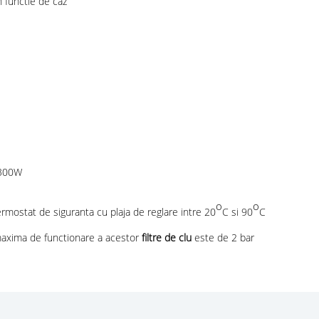
n functie de caz
300W
o
o
ermostat de siguranta cu plaja de reglare intre 20
C si 90
C
 maxima de functionare a acestor
filtre de clu
este de 2 bar