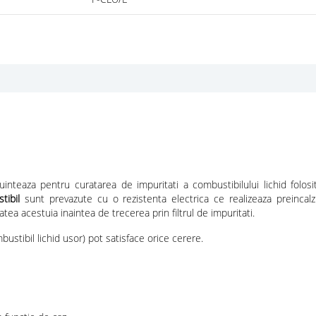
uinteaza pentru curatarea de impuritati a combustibilului lichid folo
tibil
sunt prevazute cu o rezistenta electrica ce realizeaza preincal
ea acestuia inaintea de trecerea prin filtrul de impuritati.
ustibil lichid usor) pot satisface orice cerere.