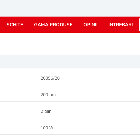
SCHITE
GAMA PRODUSE
OPINII
INTREBARI
20356/20
200 µm
2 bar
100 W