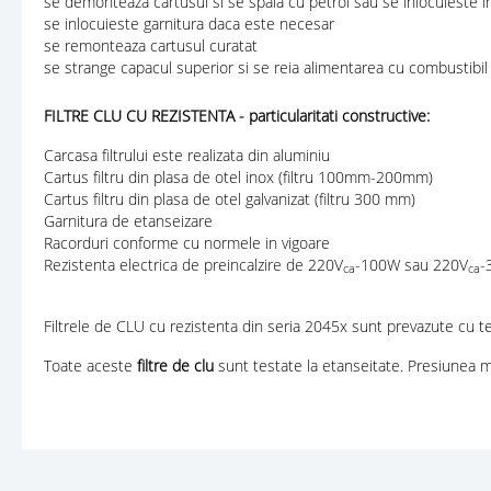
se demonteaza cartusul si se spala cu petrol sau se inlocuieste i
se inlocuieste garnitura daca este necesar
se remonteaza cartusul curatat
se strange capacul superior si se reia alimentarea cu combustibil
FILTRE CLU CU REZISTENTA - particularitati constructive:
Carcasa filtrului este realizata din aluminiu
Cartus filtru din plasa de otel inox (filtru 100mm-200mm)
Cartus filtru din plasa de otel galvanizat (filtru 300 mm)
Garnitura de etanseizare
Racorduri conforme cu normele in vigoare
Rezistenta electrica de preincalzire de 220V
-100W sau 220V
-
ca
ca
Filtrele de CLU cu rezistenta din seria 2045x sunt prevazute cu t
Toate aceste
filtre de clu
sunt testate la etanseitate. Presiunea