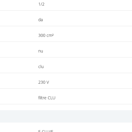
1/2
da
300 cm²
nu
clu
230 V
filtre CLU
F-CLU/E