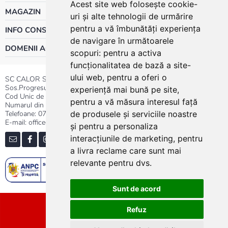
Acest site web folosește cookie-
MAGAZIN
uri și alte tehnologii de urmărire
pentru a vă îmbunătăți experiența
INFO CONSUMATOR
de navigare în următoarele
DOMENII ACTIVITATE
scopuri:
pentru a activa
funcționalitatea de bază a site-
ului web
,
pentru a oferi o
SC CALOR SRL
Sos.Progresului nr.30-40, Sector 5, Bucuresti
experiență mai bună pe site
,
Cod Unic de Inregistrare: RO 3004724
pentru a vă măsura interesul față
Numarul din Registrul Comertului:J40/13176/1991
Telefoane:
0737.23.44.44
|
021.411.44.44
de produsele și serviciile noastre
E-mail: office@calor.ro
și pentru a personaliza
interacțiunile de marketing
,
pentru
a livra reclame care sunt mai
relevante pentru dvs
.
Sunt de acord
Sitemap
Refuz