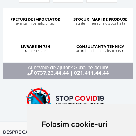
PRETURI DE IMPORTATOR
STOCURI MARI DE PRODUSE
avantaj in beneficiul tau
suntem mereu la dispozitia ta
LIVRARE IN 72H
CONSULTANTA TEHNICA
rapid si sigur
acordata de specialistii nostri
Ai nevoie de ajutor? Suna-ne acum!
0737.23.44.44
021.411.44.44
|
Folosim cookie-uri
DESPRE CALOR