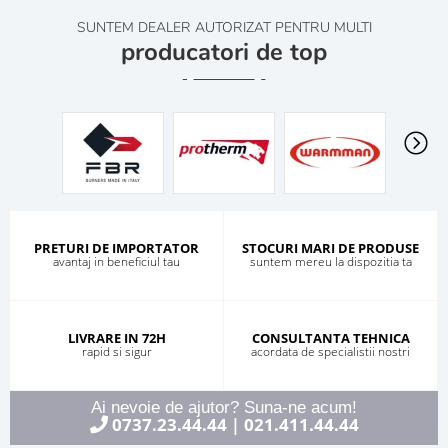
SUNTEM DEALER AUTORIZAT PENTRU MULTI
producatori de top
PRETURI DE IMPORTATOR
STOCURI MARI DE PRODUSE
avantaj in beneficiul tau
suntem mereu la dispozitia ta
LIVRARE IN 72H
CONSULTANTA TEHNICA
rapid si sigur
acordata de specialistii nostri
Ai nevoie de ajutor? Suna-ne acum!
0737.23.44.44
021.411.44.44
|