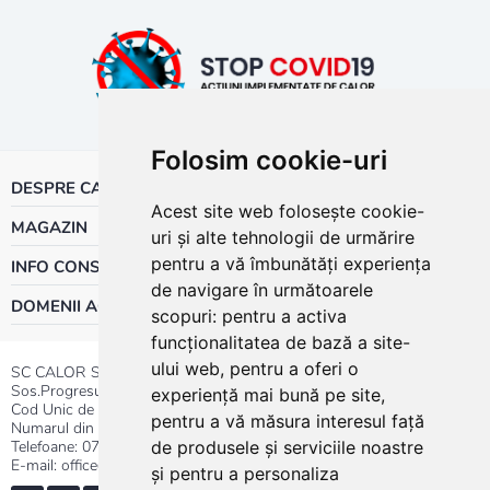
Folosim cookie-uri
DESPRE CALOR
Acest site web folosește cookie-
MAGAZIN
uri și alte tehnologii de urmărire
pentru a vă îmbunătăți experiența
INFO CONSUMATOR
de navigare în următoarele
DOMENII ACTIVITATE
scopuri:
pentru a activa
funcționalitatea de bază a site-
ului web
,
pentru a oferi o
SC CALOR SRL
Sos.Progresului nr.30-40, Sector 5, Bucuresti
experiență mai bună pe site
,
Cod Unic de Inregistrare: RO 3004724
pentru a vă măsura interesul față
Numarul din Registrul Comertului:J40/13176/1991
Telefoane:
0737.23.44.44
|
021.411.44.44
de produsele și serviciile noastre
E-mail: office@calor.ro
și pentru a personaliza