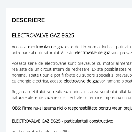
DESCRIERE
ELECTROVALVE GAZ EG25
Aceasta
electrovalva de gaz
este de tip normal inchis potrivita f
antrenare al obturatorului. Aceste
electrovalve de gaz
sunt prevazu
Aceasta serie de electrovane sunt prevazute cu motor alimentat 
realizata de un circuit intern de redresare. Exista posibilitatea re
nominal. Toate tipurile pot fi fixate cu suporti speciali si preva
cu energie electrica, aceste
electrovalve de gaz
vor ramane blocate
Reglarea debitului se realizeaza prin ajustarea surubului aflat l
naturale aferente cazanelor si centralelor termice impreuna cu un 
OBS:
Firma nu-si asuma nici o responsabilitate pentru vreun preju
ELECTROVALVE GAZ EG25 - particularitati constructive:
grad de protectie electrica IP54