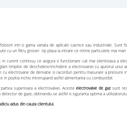
olosirii intr-o gama variata de aplicatii casnice sau industriale. Sunt 
te cu un filtru grosier tip plasa la intrare ce retine particulele mai ma
in curent continuu ce asigura o functionare cat mai silentioasa a elect
glarii timpilor de deschidere/inchidere a electrovanei cu ajutorul unui amo
zute cu electrovane de derivatie si racorduri pentru masurare a presiunii
 in pozitia inchis intrerupand astfel alimentarea cu combustibil.
a partea superioara a electrovalvei. Aceste
electrovalve de gaz
sunt rec
detector de gaze, obtinandu-se astfel o siguranta optima a utilizatorului
diciu adus din cauza clientului.