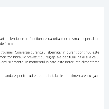
foarte silentioase in functionare datorita mecanismului special de
ri de 1mm.
rovanei. Conversia curentului alternativ in curent continuu este
rtizor hidraulic prevazut cu reglaje ale debitului initial si a celui
 in aval si amonte. In momentul in care este intrerupta alimentarea
omandate pentru utilizarea in instalatiile de alimentare cu gaze
.