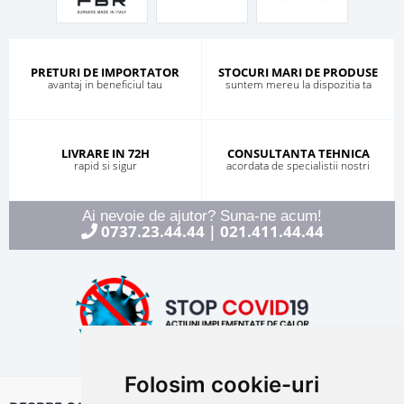
PRETURI DE IMPORTATOR
STOCURI MARI DE PRODUSE
avantaj in beneficiul tau
suntem mereu la dispozitia ta
LIVRARE IN 72H
CONSULTANTA TEHNICA
rapid si sigur
acordata de specialistii nostri
Ai nevoie de ajutor? Suna-ne acum!
0737.23.44.44
021.411.44.44
|
Folosim cookie-uri