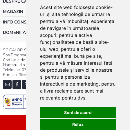
DESPRE CALOR
Acest site web folosește cookie-
MAGAZIN
uri și alte tehnologii de urmărire
pentru a vă îmbunătăți experiența
INFO CONSUMATOR
de navigare în următoarele
DOMENII ACTIVITATE
scopuri:
pentru a activa
funcționalitatea de bază a site-
ului web
,
pentru a oferi o
SC CALOR SRL
Sos.Progresului nr.30-40, Sector 5, Bucuresti
experiență mai bună pe site
,
Cod Unic de Inregistrare: RO 3004724
pentru a vă măsura interesul față
Numarul din Registrul Comertului:J40/13176/1991
Telefoane:
0737.23.44.44
|
021.411.44.44
de produsele și serviciile noastre
E-mail: office@calor.ro
și pentru a personaliza
interacțiunile de marketing
,
pentru
a livra reclame care sunt mai
relevante pentru dvs
.
Sunt de acord
Sitemap
Refuz