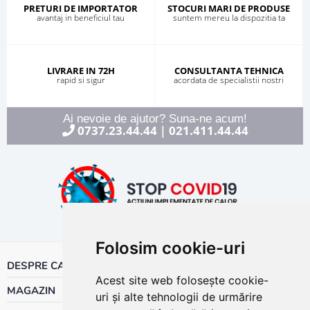
PRETURI DE IMPORTATOR
STOCURI MARI DE PRODUSE
avantaj in beneficiul tau
suntem mereu la dispozitia ta
LIVRARE IN 72H
CONSULTANTA TEHNICA
rapid si sigur
acordata de specialistii nostri
Ai nevoie de ajutor? Suna-ne acum!
0737.23.44.44
021.411.44.44
|
Folosim cookie-uri
DESPRE CALOR
Acest site web folosește cookie-
MAGAZIN
uri și alte tehnologii de urmărire