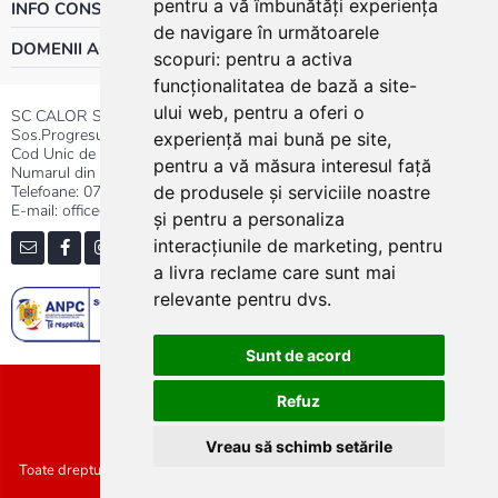
pentru a vă îmbunătăți experiența
INFO CONSUMATOR
de navigare în următoarele
DOMENII ACTIVITATE
scopuri:
pentru a activa
funcționalitatea de bază a site-
ului web
,
pentru a oferi o
SC CALOR SRL
Sos.Progresului nr.30-40, Sector 5, Bucuresti
experiență mai bună pe site
,
Cod Unic de Inregistrare: RO 3004724
pentru a vă măsura interesul față
Numarul din Registrul Comertului:J40/13176/1991
Telefoane:
0737.23.44.44
|
021.411.44.44
de produsele și serviciile noastre
E-mail: office@calor.ro
și pentru a personaliza
interacțiunile de marketing
,
pentru
a livra reclame care sunt mai
relevante pentru dvs
.
Sunt de acord
Sitemap
Refuz
Vreau să schimb setările
Toate drepturile rezervate SC Calor SRL :: Copyright 2021 :: Realizat de
Concept24