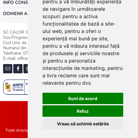
pentru a vă îmbunătăți experiența
INFO CONSUMATOR
de navigare în următoarele
DOMENII ACTIVITATE
scopuri:
pentru a activa
funcționalitatea de bază a site-
ului web
,
pentru a oferi o
SC CALOR SRL
Sos.Progresului nr.30-40, Sector 5, Bucuresti
experiență mai bună pe site
,
Cod Unic de Inregistrare: RO 3004724
pentru a vă măsura interesul față
Numarul din Registrul Comertului:J40/13176/1991
Telefoane:
0737.23.44.44
|
021.411.44.44
de produsele și serviciile noastre
E-mail: office@calor.ro
și pentru a personaliza
interacțiunile de marketing
,
pentru
a livra reclame care sunt mai
relevante pentru dvs
.
Sunt de acord
Sitemap
Refuz
Vreau să schimb setările
Toate drepturile rezervate SC Calor SRL :: Copyright 2021 :: Realizat de
Concept24