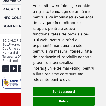
DESPRE CALOR
Acest site web folosește cookie-
MAGAZIN
uri și alte tehnologii de urmărire
pentru a vă îmbunătăți experiența
INFO CONSUMATOR
de navigare în următoarele
DOMENII ACTIVITATE
scopuri:
pentru a activa
funcționalitatea de bază a site-
ului web
,
pentru a oferi o
SC CALOR SRL
Sos.Progresului nr.30-40, Sector 5, Bucuresti
experiență mai bună pe site
,
Cod Unic de Inregistrare: RO 3004724
pentru a vă măsura interesul față
Numarul din Registrul Comertului:J40/13176/1991
Telefoane:
0737.23.44.44
|
021.411.44.44
de produsele și serviciile noastre
E-mail: office@calor.ro
și pentru a personaliza
interacțiunile de marketing
,
pentru
a livra reclame care sunt mai
relevante pentru dvs
.
Sunt de acord
Sitemap
Refuz