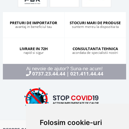
PRETURI DE IMPORTATOR
STOCURI MARI DE PRODUSE
avantaj in beneficiul tau
suntem mereu la dispozitia ta
LIVRARE IN 72H
CONSULTANTA TEHNICA
rapid si sigur
acordata de specialistii nostri
Ai nevoie de ajutor? Suna-ne acum!
0737.23.44.44
021.411.44.44
|
Folosim cookie-uri