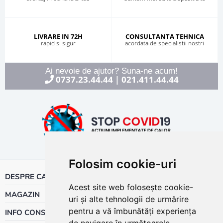
LIVRARE IN 72H
CONSULTANTA TEHNICA
rapid si sigur
acordata de specialistii nostri
Ai nevoie de ajutor? Suna-ne acum!
0737.23.44.44
021.411.44.44
|
Folosim cookie-uri
DESPRE CALOR
Acest site web folosește cookie-
MAGAZIN
uri și alte tehnologii de urmărire
pentru a vă îmbunătăți experiența
INFO CONSUMATOR