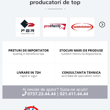
producatori de top
PRETURI DE IMPORTATOR
STOCURI MARI DE PRODUSE
avantaj in beneficiul tau
suntem mereu la dispozitia ta
LIVRARE IN 72H
CONSULTANTA TEHNICA
rapid si sigur
acordata de specialistii nostri
Ai nevoie de ajutor? Suna-ne acum!
0737.23.44.44
021.411.44.44
|