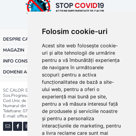
Folosim cookie-uri
DESPRE CALOR
Acest site web folosește cookie-
MAGAZIN
uri și alte tehnologii de urmărire
pentru a vă îmbunătăți experiența
INFO CONSUMATOR
de navigare în următoarele
DOMENII ACTIVITATE
scopuri:
pentru a activa
funcționalitatea de bază a site-
ului web
,
pentru a oferi o
SC CALOR SRL
Sos.Progresului nr.30-40, Sector 5, Bucuresti
experiență mai bună pe site
,
Cod Unic de Inregistrare: RO 3004724
pentru a vă măsura interesul față
Numarul din Registrul Comertului:J40/13176/1991
Telefoane:
0737.23.44.44
|
021.411.44.44
de produsele și serviciile noastre
E-mail: office@calor.ro
și pentru a personaliza
interacțiunile de marketing
,
pentru
a livra reclame care sunt mai