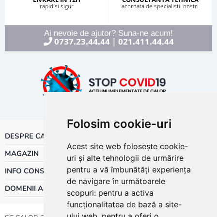
rapid si sigur
acordata de specialistii nostri
Ai nevoie de ajutor? Suna-ne acum!
0737.23.44.44
021.411.44.44
|
Folosim cookie-uri
DESPRE CALOR
Acest site web folosește cookie-
MAGAZIN
uri și alte tehnologii de urmărire
pentru a vă îmbunătăți experiența
INFO CONSUMATOR
de navigare în următoarele
DOMENII ACTIVITATE
scopuri:
pentru a activa
funcționalitatea de bază a site-
ului web
,
pentru a oferi o