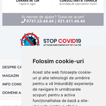
LIVRARE IN 72H
CONSULTANTA TEHNICA
rapid si sigur
acordata de specialistii nostri
Ai nevoie de ajutor? Suna-ne acum!
0737.23.44.44
021.411.44.44
|
Folosim cookie-uri
DESPRE CALOR
Acest site web folosește cookie-
MAGAZIN
uri și alte tehnologii de urmărire
pentru a vă îmbunătăți experiența
INFO CONSUMATOR
de navigare în următoarele
DOMENII ACTIVITATE
scopuri:
pentru a activa
funcționalitatea de bază a site-