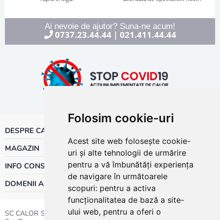
Ai nevoie de ajutor? Suna-ne acum!
0737.23.44.44
021.411.44.44
|
Folosim cookie-uri
DESPRE CALOR
Acest site web folosește cookie-
MAGAZIN
uri și alte tehnologii de urmărire
pentru a vă îmbunătăți experiența
INFO CONSUMATOR
de navigare în următoarele
DOMENII ACTIVITATE
scopuri:
pentru a activa
funcționalitatea de bază a site-
ului web
,
pentru a oferi o
SC CALOR SRL