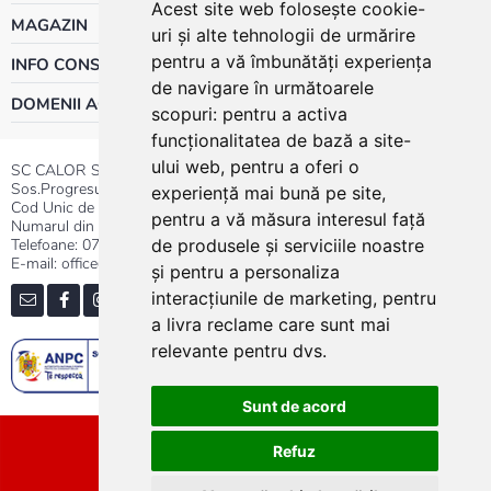
Acest site web folosește cookie-
MAGAZIN
uri și alte tehnologii de urmărire
pentru a vă îmbunătăți experiența
INFO CONSUMATOR
de navigare în următoarele
DOMENII ACTIVITATE
scopuri:
pentru a activa
funcționalitatea de bază a site-
ului web
,
pentru a oferi o
SC CALOR SRL
Sos.Progresului nr.30-40, Sector 5, Bucuresti
experiență mai bună pe site
,
Cod Unic de Inregistrare: RO 3004724
pentru a vă măsura interesul față
Numarul din Registrul Comertului:J40/13176/1991
Telefoane:
0737.23.44.44
|
021.411.44.44
de produsele și serviciile noastre
E-mail: office@calor.ro
și pentru a personaliza
interacțiunile de marketing
,
pentru
a livra reclame care sunt mai
relevante pentru dvs
.
Sunt de acord
Sitemap
Refuz