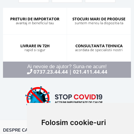
PRETURI DE IMPORTATOR
STOCURI MARI DE PRODUSE
avantaj in beneficiul tau
suntem mereu la dispozitia ta
LIVRARE IN 72H
CONSULTANTA TEHNICA
rapid si sigur
acordata de specialistii nostri
Ai nevoie de ajutor? Suna-ne acum!
0737.23.44.44
021.411.44.44
|
Folosim cookie-uri
DESPRE CALOR