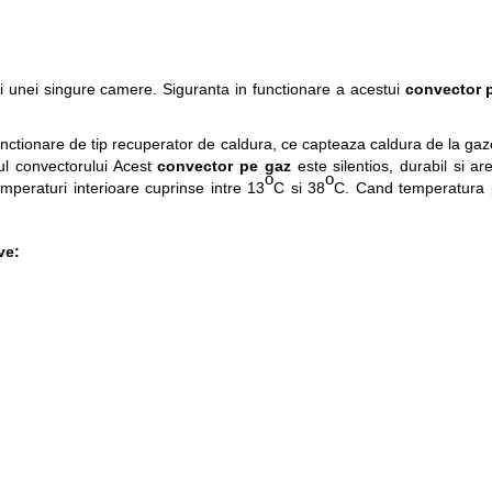
zirii unei singure camere. Siguranta in functionare a acestui
convector 
unctionare de tip recuperator de caldura, ce capteaza caldura de la ga
rul convectorului Acest
convector pe gaz
este silentios, durabil si ar
o
o
mperaturi interioare cuprinse intre 13
C si 38
C. Cand temperatura pr
ve: