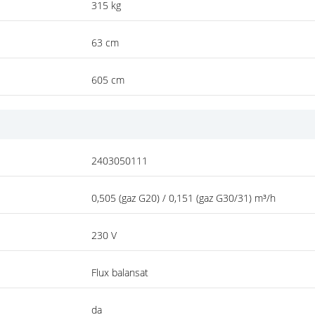
315 kg
63 cm
605 cm
2403050111
0,505 (gaz G20) / 0,151 (gaz G30/31) m³/h
230 V
Flux balansat
da