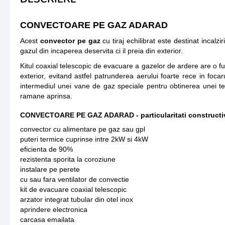
CONVECTOARE PE GAZ ADARAD
Acest
convector pe gaz
cu tiraj echilibrat este destinat incal
gazul din incaperea deservita ci il preia din exterior.
Kitul coaxial telescopic de evacuare a gazelor de ardere are o f
exterior, evitand astfel patrunderea aerului foarte rece in foca
intermediul unei vane de gaz speciale pentru obtinerea unei te
ramane aprinsa.
CONVECTOARE PE GAZ ADARAD - particularitati constructi
convector cu alimentare pe gaz sau gpl
puteri termice cuprinse intre 2kW si 4kW
eficienta de 90%
rezistenta sporita la coroziune
instalare pe perete
cu sau fara ventilator de convectie
kit de evacuare coaxial telescopic
arzator integrat tubular din otel inox
aprindere electronica
carcasa emailata