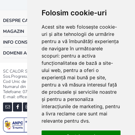
Folosim cookie-uri
DESPRE CALOR
Acest site web folosește cookie-
MAGAZIN
uri și alte tehnologii de urmărire
pentru a vă îmbunătăți experiența
INFO CONSUMATOR
de navigare în următoarele
DOMENII ACTIVITATE
scopuri:
pentru a activa
funcționalitatea de bază a site-
ului web
,
pentru a oferi o
SC CALOR SRL
Sos.Progresului nr.30-40, Sector 5, Bucuresti
experiență mai bună pe site
,
Cod Unic de Inregistrare: RO 3004724
pentru a vă măsura interesul față
Numarul din Registrul Comertului:J40/13176/1991
Telefoane:
0737.23.44.44
|
021.411.44.44
de produsele și serviciile noastre
E-mail: office@calor.ro
și pentru a personaliza
interacțiunile de marketing
,
pentru
a livra reclame care sunt mai
relevante pentru dvs
.