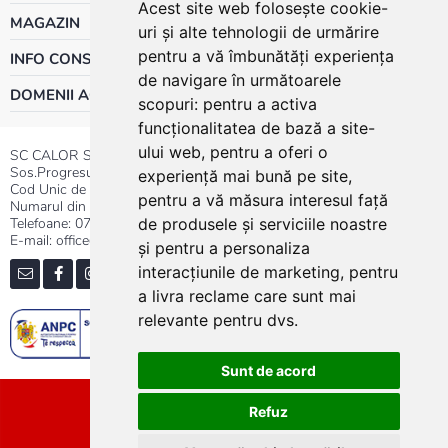
Acest site web folosește cookie-
MAGAZIN
uri și alte tehnologii de urmărire
pentru a vă îmbunătăți experiența
INFO CONSUMATOR
de navigare în următoarele
DOMENII ACTIVITATE
scopuri:
pentru a activa
funcționalitatea de bază a site-
ului web
,
pentru a oferi o
SC CALOR SRL
Sos.Progresului nr.30-40, Sector 5, Bucuresti
experiență mai bună pe site
,
Cod Unic de Inregistrare: RO 3004724
pentru a vă măsura interesul față
Numarul din Registrul Comertului:J40/13176/1991
Telefoane:
0737.23.44.44
|
021.411.44.44
de produsele și serviciile noastre
E-mail: office@calor.ro
și pentru a personaliza
interacțiunile de marketing
,
pentru
a livra reclame care sunt mai
relevante pentru dvs
.
Sunt de acord
Sitemap
Refuz