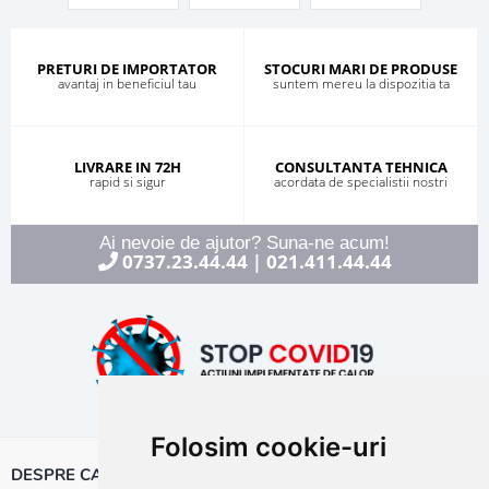
PRETURI DE IMPORTATOR
STOCURI MARI DE PRODUSE
avantaj in beneficiul tau
suntem mereu la dispozitia ta
LIVRARE IN 72H
CONSULTANTA TEHNICA
rapid si sigur
acordata de specialistii nostri
Ai nevoie de ajutor? Suna-ne acum!
0737.23.44.44
021.411.44.44
|
Folosim cookie-uri
DESPRE CALOR