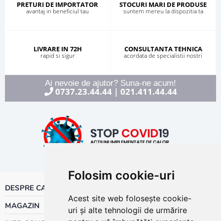
PRETURI DE IMPORTATOR
STOCURI MARI DE PRODUSE
avantaj in beneficiul tau
suntem mereu la dispozitia ta
LIVRARE IN 72H
CONSULTANTA TEHNICA
rapid si sigur
acordata de specialistii nostri
Ai nevoie de ajutor? Suna-ne acum!
0737.23.44.44
021.411.44.44
|
Folosim cookie-uri
DESPRE CALOR
Acest site web folosește cookie-
MAGAZIN
uri și alte tehnologii de urmărire