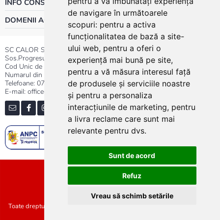
pentru a vă îmbunătăți experiența
INFO CONSUMATOR
de navigare în următoarele
DOMENII ACTIVITATE
scopuri:
pentru a activa
funcționalitatea de bază a site-
ului web
,
pentru a oferi o
SC CALOR SRL
Sos.Progresului nr.30-40, Sector 5, Bucuresti
experiență mai bună pe site
,
Cod Unic de Inregistrare: RO 3004724
pentru a vă măsura interesul față
Numarul din Registrul Comertului:J40/13176/1991
Telefoane:
0737.23.44.44
|
021.411.44.44
de produsele și serviciile noastre
E-mail: office@calor.ro
și pentru a personaliza
interacțiunile de marketing
,
pentru
a livra reclame care sunt mai
relevante pentru dvs
.
Sunt de acord
Sitemap
Refuz
Vreau să schimb setările
Toate drepturile rezervate SC Calor SRL :: Copyright 2021 :: Realizat de
Concept24