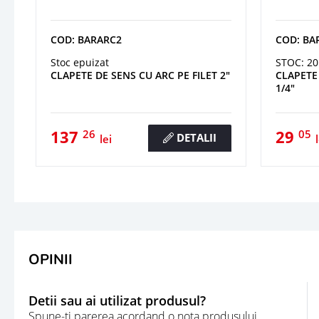
COD: BARARC2
COD: BA
Stoc epuizat
STOC: 20
CLAPETE DE SENS CU ARC PE FILET 2"
CLAPETE 
1/4"
137
29
26
05
DETALII
lei
OPINII
Detii sau ai utilizat produsul?
Spune-ti parerea acordand o nota produsului