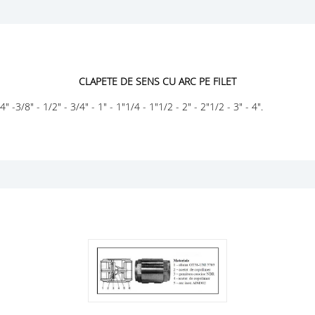
CLAPETE DE SENS CU ARC PE FILET
-3/8" - 1/2" - 3/4" - 1" - 1"1/4 - 1"1/2 - 2" - 2"1/2 - 3" - 4".