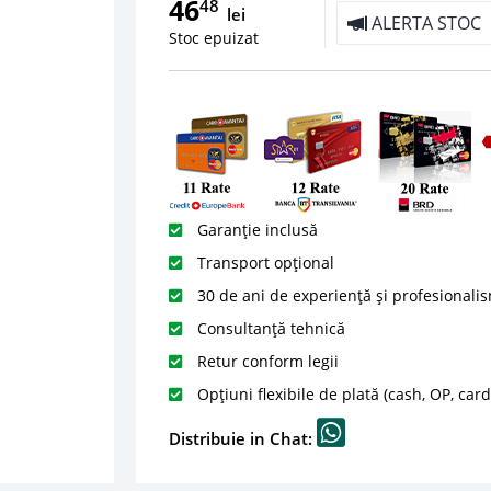
46
48
lei
ALERTA STOC
Stoc epuizat
Garanție inclusă
Transport opțional
30 de ani de experiență și profesionali
Consultanță tehnică
Retur conform legii
Opțiuni flexibile de plată (cash, OP, car
Distribuie in Chat: