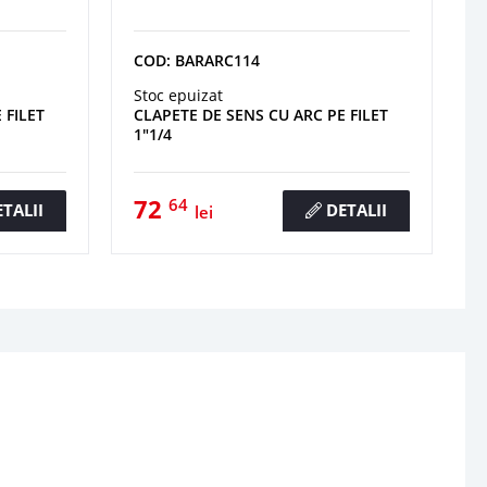
COD: BARARC114
Stoc epuizat
 FILET
CLAPETE DE SENS CU ARC PE FILET
1"1/4
72
64
TALII
DETALII
lei