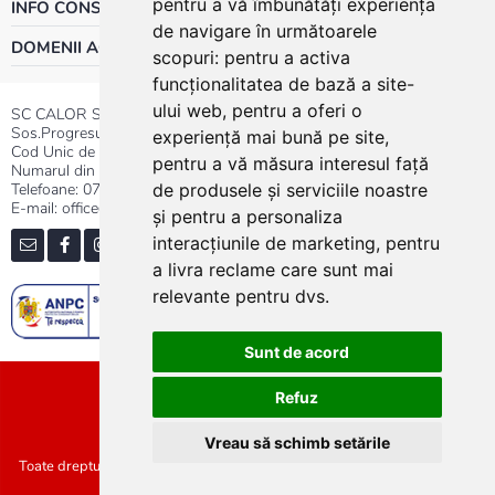
pentru a vă îmbunătăți experiența
INFO CONSUMATOR
de navigare în următoarele
DOMENII ACTIVITATE
scopuri:
pentru a activa
funcționalitatea de bază a site-
ului web
,
pentru a oferi o
SC CALOR SRL
Sos.Progresului nr.30-40, Sector 5, Bucuresti
experiență mai bună pe site
,
Cod Unic de Inregistrare: RO 3004724
pentru a vă măsura interesul față
Numarul din Registrul Comertului:J40/13176/1991
Telefoane:
0737.23.44.44
|
021.411.44.44
de produsele și serviciile noastre
E-mail: office@calor.ro
și pentru a personaliza
interacțiunile de marketing
,
pentru
a livra reclame care sunt mai
relevante pentru dvs
.
Sunt de acord
Sitemap
Refuz
Vreau să schimb setările
Toate drepturile rezervate SC Calor SRL :: Copyright 2021 :: Realizat de
Concept24