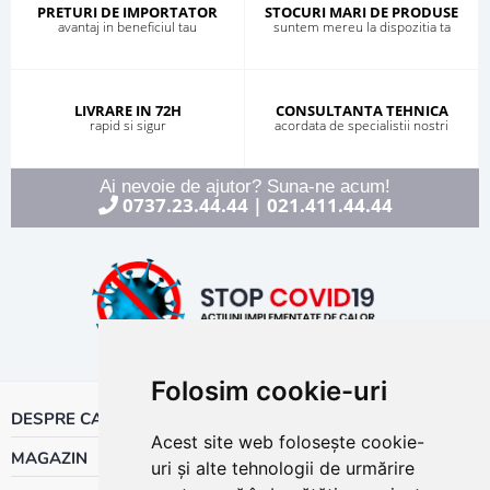
PRETURI DE IMPORTATOR
STOCURI MARI DE PRODUSE
avantaj in beneficiul tau
suntem mereu la dispozitia ta
LIVRARE IN 72H
CONSULTANTA TEHNICA
rapid si sigur
acordata de specialistii nostri
Ai nevoie de ajutor? Suna-ne acum!
0737.23.44.44
021.411.44.44
|
Folosim cookie-uri
DESPRE CALOR
Acest site web folosește cookie-
MAGAZIN
uri și alte tehnologii de urmărire