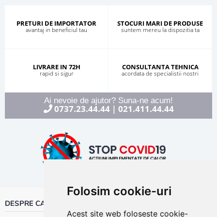
PRETURI DE IMPORTATOR
STOCURI MARI DE PRODUSE
avantaj in beneficiul tau
suntem mereu la dispozitia ta
LIVRARE IN 72H
CONSULTANTA TEHNICA
rapid si sigur
acordata de specialistii nostri
Ai nevoie de ajutor? Suna-ne acum!
0737.23.44.44
021.411.44.44
|
Folosim cookie-uri
DESPRE CALOR
Acest site web folosește cookie-