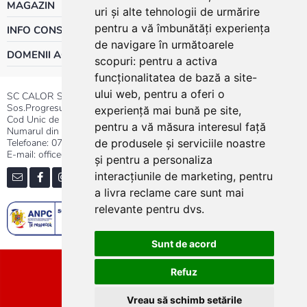
MAGAZIN
uri și alte tehnologii de urmărire
pentru a vă îmbunătăți experiența
INFO CONSUMATOR
de navigare în următoarele
DOMENII ACTIVITATE
scopuri:
pentru a activa
funcționalitatea de bază a site-
ului web
,
pentru a oferi o
SC CALOR SRL
Sos.Progresului nr.30-40, Sector 5, Bucuresti
experiență mai bună pe site
,
Cod Unic de Inregistrare: RO 3004724
pentru a vă măsura interesul față
Numarul din Registrul Comertului:J40/13176/1991
Telefoane:
0737.23.44.44
|
021.411.44.44
de produsele și serviciile noastre
E-mail: office@calor.ro
și pentru a personaliza
interacțiunile de marketing
,
pentru
a livra reclame care sunt mai
relevante pentru dvs
.
Sunt de acord
Sitemap
Refuz
Vreau să schimb setările