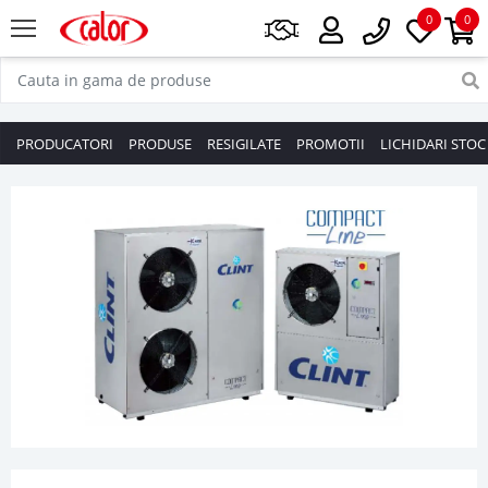
0
0
PRODUCATORI
PRODUSE
RESIGILATE
PROMOTII
LICHIDARI STOC