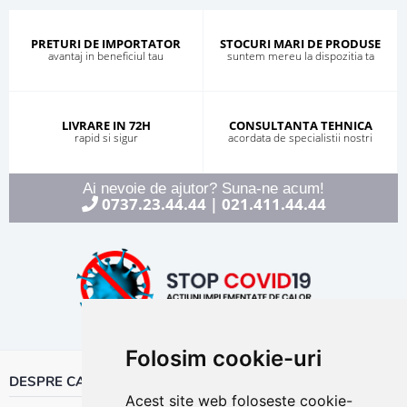
PRETURI DE IMPORTATOR
STOCURI MARI DE PRODUSE
avantaj in beneficiul tau
suntem mereu la dispozitia ta
LIVRARE IN 72H
CONSULTANTA TEHNICA
rapid si sigur
acordata de specialistii nostri
Ai nevoie de ajutor? Suna-ne acum!
0737.23.44.44
021.411.44.44
|
Folosim cookie-uri
DESPRE CALOR
Acest site web folosește cookie-