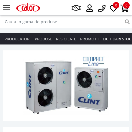
0
0
PRODUCATORI
PRODUSE
RESIGILATE
PROMOTII
LICHIDARI STOC