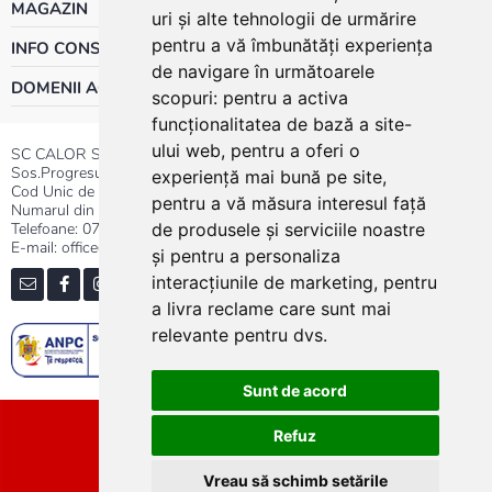
MAGAZIN
uri și alte tehnologii de urmărire
pentru a vă îmbunătăți experiența
INFO CONSUMATOR
de navigare în următoarele
DOMENII ACTIVITATE
scopuri:
pentru a activa
funcționalitatea de bază a site-
ului web
,
pentru a oferi o
SC CALOR SRL
Sos.Progresului nr.30-40, Sector 5, Bucuresti
experiență mai bună pe site
,
Cod Unic de Inregistrare: RO 3004724
pentru a vă măsura interesul față
Numarul din Registrul Comertului:J40/13176/1991
Telefoane:
0737.23.44.44
|
021.411.44.44
de produsele și serviciile noastre
E-mail: office@calor.ro
și pentru a personaliza
interacțiunile de marketing
,
pentru
a livra reclame care sunt mai
relevante pentru dvs
.
Sunt de acord
Sitemap
Refuz
Vreau să schimb setările