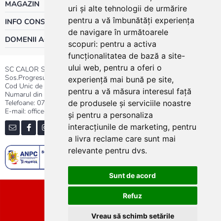
MAGAZIN
uri și alte tehnologii de urmărire
pentru a vă îmbunătăți experiența
INFO CONSUMATOR
de navigare în următoarele
DOMENII ACTIVITATE
scopuri:
pentru a activa
funcționalitatea de bază a site-
ului web
,
pentru a oferi o
SC CALOR SRL
Sos.Progresului nr.30-40, Sector 5, Bucuresti
experiență mai bună pe site
,
Cod Unic de Inregistrare: RO 3004724
pentru a vă măsura interesul față
Numarul din Registrul Comertului:J40/13176/1991
Telefoane:
0737.23.44.44
|
021.411.44.44
de produsele și serviciile noastre
E-mail: office@calor.ro
și pentru a personaliza
interacțiunile de marketing
,
pentru
a livra reclame care sunt mai
relevante pentru dvs
.
Sunt de acord
Sitemap
Refuz
Vreau să schimb setările