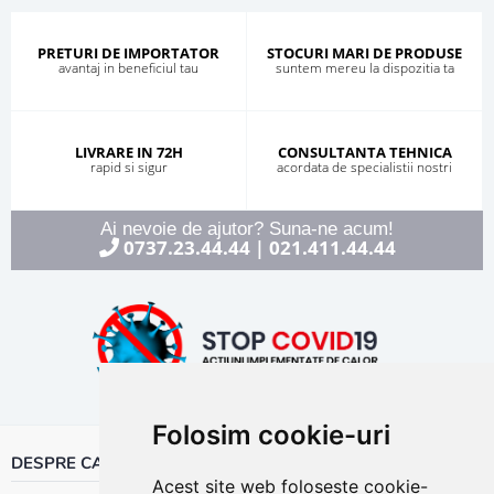
PRETURI DE IMPORTATOR
STOCURI MARI DE PRODUSE
avantaj in beneficiul tau
suntem mereu la dispozitia ta
LIVRARE IN 72H
CONSULTANTA TEHNICA
rapid si sigur
acordata de specialistii nostri
Ai nevoie de ajutor? Suna-ne acum!
0737.23.44.44
021.411.44.44
|
Folosim cookie-uri
DESPRE CALOR
Acest site web folosește cookie-