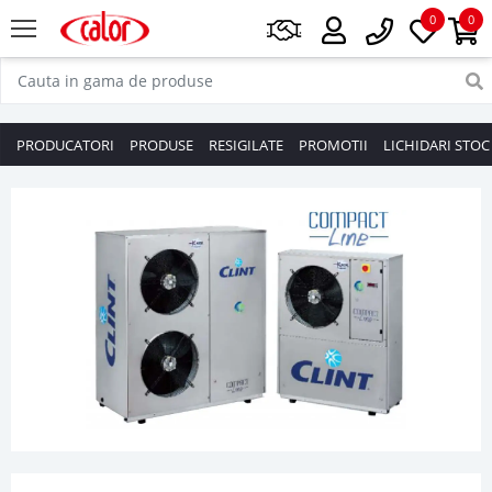
0
0
PRODUCATORI
PRODUSE
RESIGILATE
PROMOTII
LICHIDARI STOC