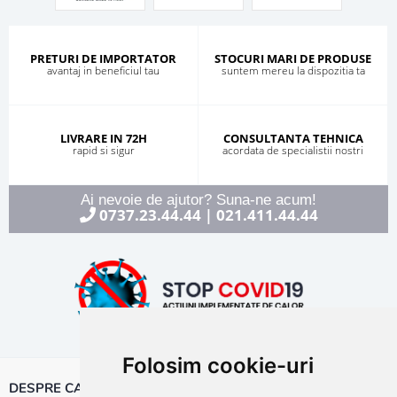
PRETURI DE IMPORTATOR
STOCURI MARI DE PRODUSE
avantaj in beneficiul tau
suntem mereu la dispozitia ta
LIVRARE IN 72H
CONSULTANTA TEHNICA
rapid si sigur
acordata de specialistii nostri
Ai nevoie de ajutor? Suna-ne acum!
0737.23.44.44
021.411.44.44
|
Folosim cookie-uri
DESPRE CALOR