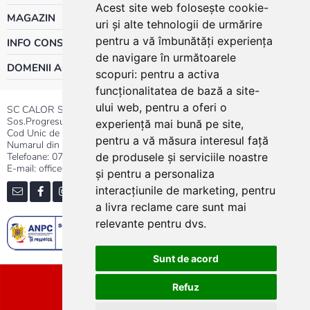
Acest site web folosește cookie-
MAGAZIN
uri și alte tehnologii de urmărire
pentru a vă îmbunătăți experiența
INFO CONSUMATOR
de navigare în următoarele
DOMENII ACTIVITATE
scopuri:
pentru a activa
funcționalitatea de bază a site-
ului web
,
pentru a oferi o
SC CALOR SRL
Sos.Progresului nr.30-40, Sector 5, Bucuresti
experiență mai bună pe site
,
Cod Unic de Inregistrare: RO 3004724
pentru a vă măsura interesul față
Numarul din Registrul Comertului:J40/13176/1991
Telefoane:
0737.23.44.44
|
021.411.44.44
de produsele și serviciile noastre
E-mail: office@calor.ro
și pentru a personaliza
interacțiunile de marketing
,
pentru
a livra reclame care sunt mai
relevante pentru dvs
.
Sunt de acord
Sitemap
Refuz