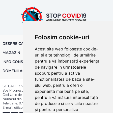
Folosim cookie-uri
DESPRE CALOR
Acest site web folosește cookie-
MAGAZIN
uri și alte tehnologii de urmărire
pentru a vă îmbunătăți experiența
INFO CONSUMATOR
de navigare în următoarele
DOMENII ACTIVITATE
scopuri:
pentru a activa
funcționalitatea de bază a site-
ului web
,
pentru a oferi o
SC CALOR SRL
Sos.Progresului nr.30-40, Sector 5, Bucuresti
experiență mai bună pe site
,
Cod Unic de Inregistrare: RO 3004724
pentru a vă măsura interesul față
Numarul din Registrul Comertului:J40/13176/1991
Telefoane:
0737.23.44.44
|
021.411.44.44
de produsele și serviciile noastre
E-mail: office@calor.ro
și pentru a personaliza