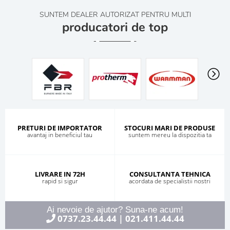
SUNTEM DEALER AUTORIZAT PENTRU MULTI
producatori de top
PRETURI DE IMPORTATOR
STOCURI MARI DE PRODUSE
avantaj in beneficiul tau
suntem mereu la dispozitia ta
LIVRARE IN 72H
CONSULTANTA TEHNICA
rapid si sigur
acordata de specialistii nostri
Ai nevoie de ajutor? Suna-ne acum!
0737.23.44.44
021.411.44.44
|