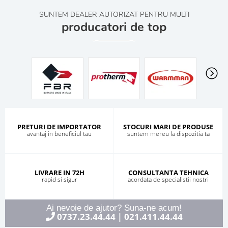
SUNTEM DEALER AUTORIZAT PENTRU MULTI
producatori de top
PRETURI DE IMPORTATOR
STOCURI MARI DE PRODUSE
avantaj in beneficiul tau
suntem mereu la dispozitia ta
LIVRARE IN 72H
CONSULTANTA TEHNICA
rapid si sigur
acordata de specialistii nostri
Ai nevoie de ajutor? Suna-ne acum!
0737.23.44.44
021.411.44.44
|