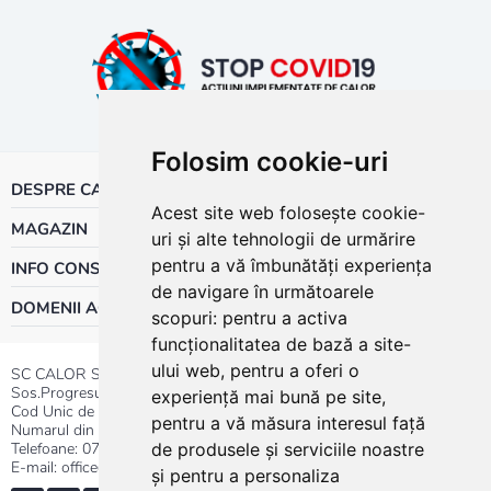
Folosim cookie-uri
DESPRE CALOR
Acest site web folosește cookie-
MAGAZIN
uri și alte tehnologii de urmărire
pentru a vă îmbunătăți experiența
INFO CONSUMATOR
de navigare în următoarele
DOMENII ACTIVITATE
scopuri:
pentru a activa
funcționalitatea de bază a site-
ului web
,
pentru a oferi o
SC CALOR SRL
Sos.Progresului nr.30-40, Sector 5, Bucuresti
experiență mai bună pe site
,
Cod Unic de Inregistrare: RO 3004724
pentru a vă măsura interesul față
Numarul din Registrul Comertului:J40/13176/1991
Telefoane:
0737.23.44.44
|
021.411.44.44
de produsele și serviciile noastre
E-mail: office@calor.ro
și pentru a personaliza