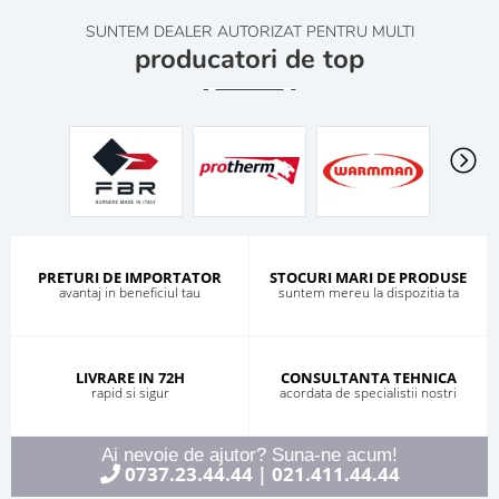
SUNTEM DEALER AUTORIZAT PENTRU MULTI
producatori de top
PRETURI DE IMPORTATOR
STOCURI MARI DE PRODUSE
avantaj in beneficiul tau
suntem mereu la dispozitia ta
LIVRARE IN 72H
CONSULTANTA TEHNICA
rapid si sigur
acordata de specialistii nostri
Ai nevoie de ajutor? Suna-ne acum!
0737.23.44.44
021.411.44.44
|