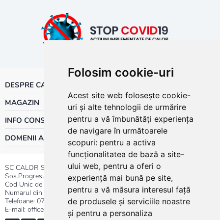
Folosim cookie-uri
DESPRE CALOR
Acest site web folosește cookie-
MAGAZIN
uri și alte tehnologii de urmărire
pentru a vă îmbunătăți experiența
INFO CONSUMATOR
de navigare în următoarele
DOMENII ACTIVITATE
scopuri:
pentru a activa
funcționalitatea de bază a site-
ului web
,
pentru a oferi o
SC CALOR SRL
Sos.Progresului nr.30-40, Sector 5, Bucuresti
experiență mai bună pe site
,
Cod Unic de Inregistrare: RO 3004724
pentru a vă măsura interesul față
Numarul din Registrul Comertului:J40/13176/1991
Telefoane:
0737.23.44.44
|
021.411.44.44
de produsele și serviciile noastre
E-mail: office@calor.ro
și pentru a personaliza